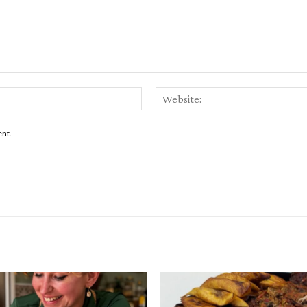
Email:*
ent.