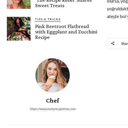
olursa, yo
Sweet Treats
yoğruldukta
ateşte bol 
TIPS & TRICKS
Pink Beetroot Flatbread
with Eggplant and Zucchini
Recipe
Sha
Chef
https://www.tastyrecipetime.com