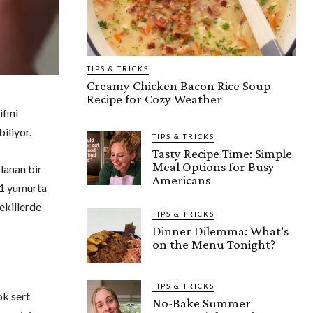
TIPS & TRICKS
Creamy Chicken Bacon Rice Soup
Recipe for Cozy Weather
fini
iliyor.
TIPS & TRICKS
Tasty Recipe Time: Simple
Meal Options for Busy
rlanan bir
Americans
, 1 yumurta
ekillerde
TIPS & TRICKS
Dinner Dilemma: What’s
on the Menu Tonight?
TIPS & TRICKS
ok sert
No-Bake Summer