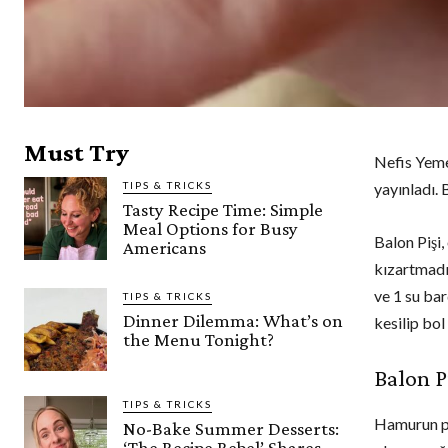
Must Try
Nefis Yemek
TIPS & TRICKS
yayınladı. 
Tasty Recipe Time: Simple
Meal Options for Busy
Balon Pişi,
Americans
kızartmadır
ve 1 su bar
TIPS & TRICKS
Dinner Dilemma: What’s on
kesilip bol
the Menu Tonight?
Balon P
TIPS & TRICKS
Hamurun pü
No-Bake Summer Desserts:
‘The Recipe Rebel’ Shares