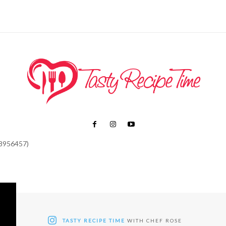
48956457)
TASTY RECIPE TIME
WITH CHEF ROSE