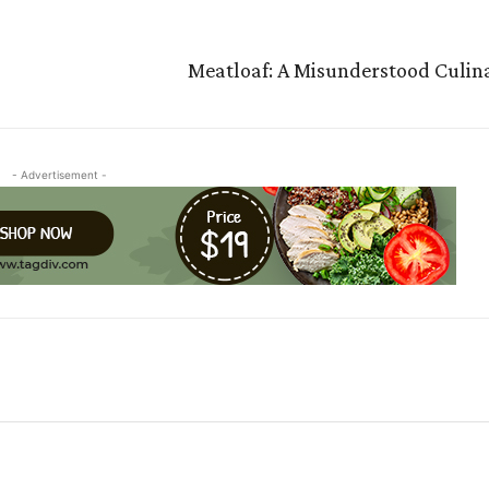
Meatloaf: A Misunderstood Culina
- Advertisement -