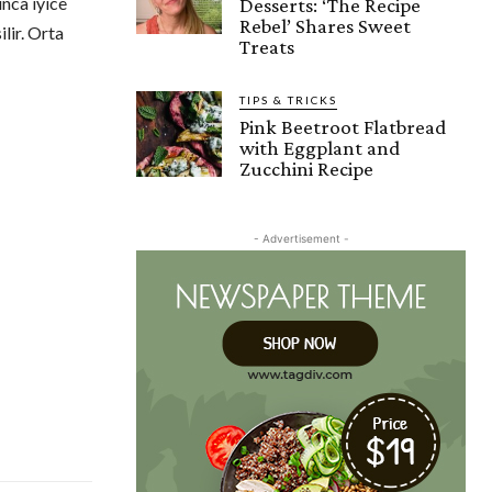
nca iyice
Desserts: ‘The Recipe
Rebel’ Shares Sweet
lir. Orta
Treats
TIPS & TRICKS
Pink Beetroot Flatbread
with Eggplant and
Zucchini Recipe
- Advertisement -