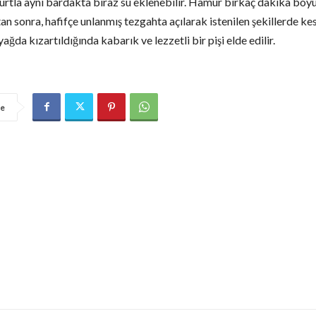
ğurtla aynı bardakta biraz su eklenebilir. Hamur birkaç dakika boyu
n sonra, hafifçe unlanmış tezgahta açılarak istenilen şekillerde kesi
yağda kızartıldığında kabarık ve lezzetli bir pişi elde edilir.
re